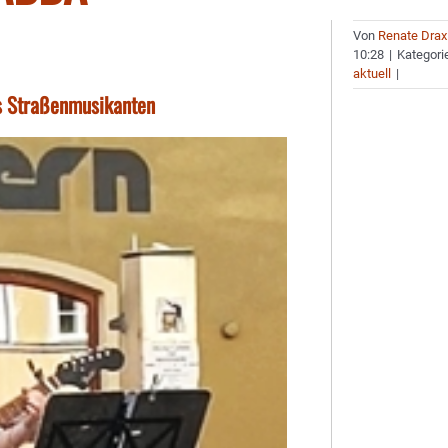
Von
Renate Drax
10:28
|
Kategori
aktuell
|
ls Straßenmusikanten