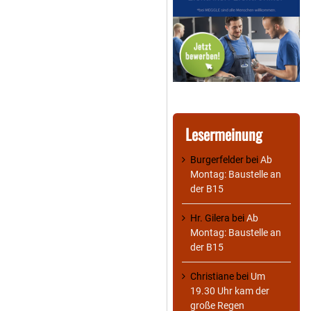
Lesermeinung
Burgerfelder
bei
Ab
Montag: Baustelle an
der B15
Hr. Gilera
bei
Ab
Montag: Baustelle an
der B15
Christiane
bei
Um
19.30 Uhr kam der
große Regen