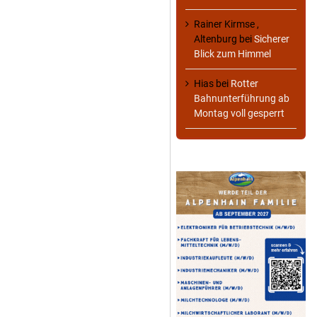
Rainer Kirmse ,
Altenburg
bei
Sicherer
Blick zum Himmel
Hias
bei
Rotter
Bahnunterführung ab
Montag voll gesperrt