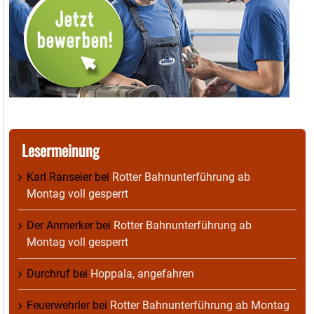
Lesermeinung
Karl Ranseier
bei
Rotter Bahnunterführung ab
Montag voll gesperrt
Der Anmerker
bei
Rotter Bahnunterführung ab
Montag voll gesperrt
Durchruf
bei
Hoppala, angefahren
Feuerwehrler
bei
Rotter Bahnunterführung ab Montag