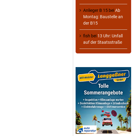
Anlieger B 15
bei
Ab
Montag: Baustelle an
der B15
fish
bei
13 Uhr: Unfall
auf der Staatsstraße