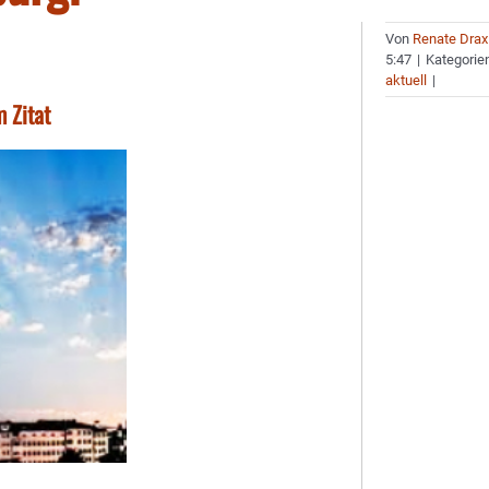
Von
Renate Drax
5:47
|
Kategorie
aktuell
|
 Zitat