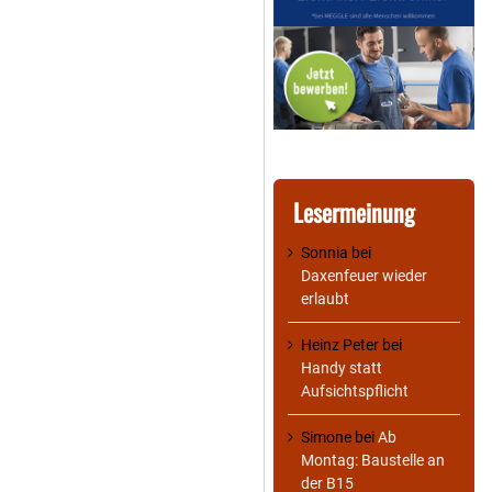
Lesermeinung
Sonnia
bei
Daxenfeuer wieder
erlaubt
Heinz Peter
bei
Handy statt
Aufsichtspflicht
Simone
bei
Ab
Montag: Baustelle an
der B15