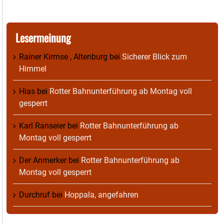
Lesermeinung
Rainer Kirmse , Altenburg
bei
Sicherer Blick zum
Himmel
Hias
bei
Rotter Bahnunterführung ab Montag voll
gesperrt
Karl Ranseier
bei
Rotter Bahnunterführung ab
Montag voll gesperrt
Der Anmerker
bei
Rotter Bahnunterführung ab
Montag voll gesperrt
Durchruf
bei
Hoppala, angefahren