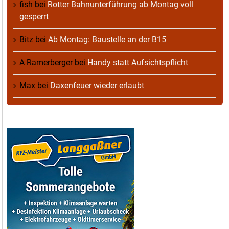
fish
bei
Rotter Bahnunterführung ab Montag voll
gesperrt
Bitz
bei
Ab Montag: Baustelle an der B15
A Ramerberger
bei
Handy statt Aufsichtspflicht
Max
bei
Daxenfeuer wieder erlaubt