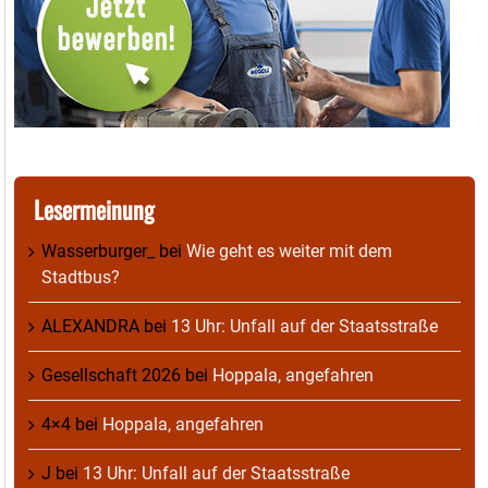
Lesermeinung
Wasserburger_
bei
Wie geht es weiter mit dem
Stadtbus?
ALEXANDRA
bei
13 Uhr: Unfall auf der Staatsstraße
Gesellschaft 2026
bei
Hoppala, angefahren
4×4
bei
Hoppala, angefahren
J
bei
13 Uhr: Unfall auf der Staatsstraße