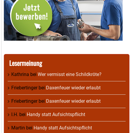
Lesermeinung
Kathrina
bei
Wer vermisst eine Schildkröte?
Friebertinger
bei
Daxenfeuer wieder erlaubt
Friebertinger
bei
Daxenfeuer wieder erlaubt
I.H.
bei
Handy statt Aufsichtspflicht
Martin
bei
Handy statt Aufsichtspflicht