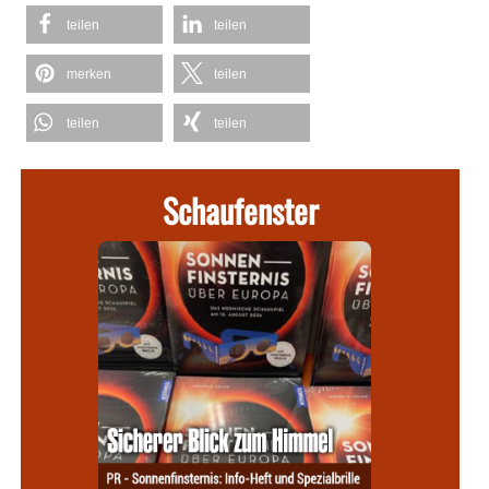
teilen
teilen
merken
teilen
teilen
teilen
Schaufenster