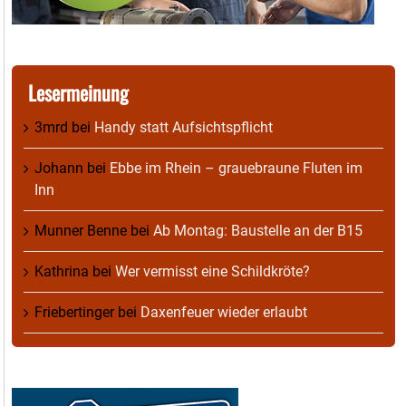
Lesermeinung
3mrd
bei
Handy statt Aufsichtspflicht
Johann
bei
Ebbe im Rhein – grauebraune Fluten im
Inn
Munner Benne
bei
Ab Montag: Baustelle an der B15
Kathrina
bei
Wer vermisst eine Schildkröte?
Friebertinger
bei
Daxenfeuer wieder erlaubt