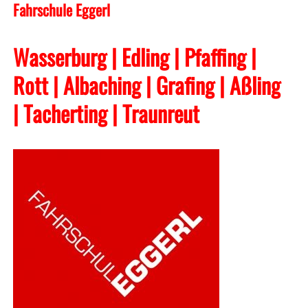
Fahrschule Eggerl
Wasserburg | Edling | Pfaffing |
Rott | Albaching
| Grafing
| Aßling
| Tacherting
| Traunreut