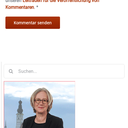
unseren
Leitfaden für die Veröffentlichung von
Kommentaren
.
*
Suche
nach: