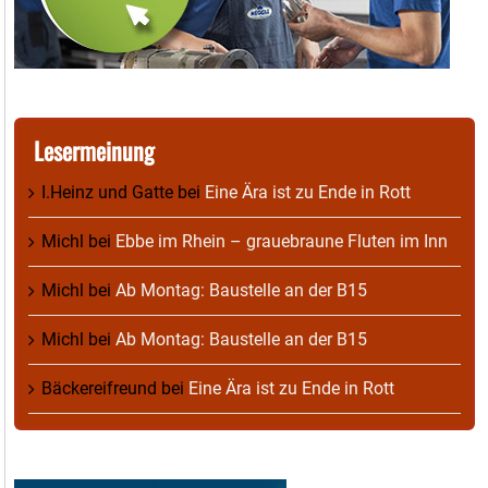
Lesermeinung
I.Heinz und Gatte
bei
Eine Ära ist zu Ende in Rott
Michl
bei
Ebbe im Rhein – grauebraune Fluten im Inn
Michl
bei
Ab Montag: Baustelle an der B15
Michl
bei
Ab Montag: Baustelle an der B15
Bäckereifreund
bei
Eine Ära ist zu Ende in Rott