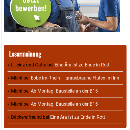
Lesermeinung
I.Heinz und Gatte
bei
Eine Ära ist zu Ende in Rott
Michl
bei
Ebbe im Rhein – grauebraune Fluten im Inn
Michl
bei
Ab Montag: Baustelle an der B15
Michl
bei
Ab Montag: Baustelle an der B15
Bäckereifreund
bei
Eine Ära ist zu Ende in Rott