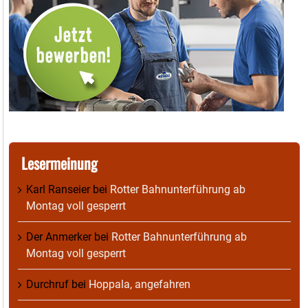
Lesermeinung
Karl Ranseier
bei
Rotter Bahnunterführung ab
Montag voll gesperrt
Der Anmerker
bei
Rotter Bahnunterführung ab
Montag voll gesperrt
Durchruf
bei
Hoppala, angefahren