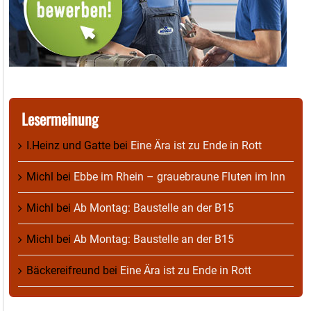
Lesermeinung
I.Heinz und Gatte
bei
Eine Ära ist zu Ende in Rott
Michl
bei
Ebbe im Rhein – grauebraune Fluten im Inn
Michl
bei
Ab Montag: Baustelle an der B15
Michl
bei
Ab Montag: Baustelle an der B15
Bäckereifreund
bei
Eine Ära ist zu Ende in Rott