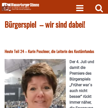
Skip
to
content
Bürgerspiel – wir sind dabei!
Heute Teil 24 – Karin Poschner, die Leiterin des Kostümfundus
Der 4. Juli und
damit die
Premiere des
Bürgerspiels
„Früher war´s
auch nicht
besser“ rückt
immer näher,