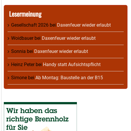
Lesermeinung
Gesellschaft 2026
bei
Daxenfeuer wieder erlaubt
Woidbauer
bei
Daxenfeuer wieder erlaubt
Sonnia
bei
Daxenfeuer wieder erlaubt
Heinz Peter
bei
Handy statt Aufsichtspflicht
Simone
bei
Ab Montag: Baustelle an der B15