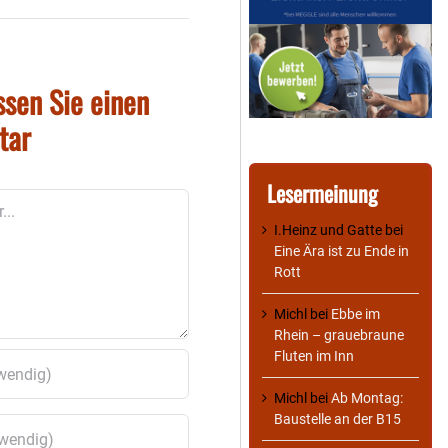
ssen Sie einen
tar
Lesermeinung
I.Heinz und Gatte
bei
Eine Ära ist zu Ende in
Rott
Michl
bei
Ebbe im
Rhein – grauebraune
Fluten im Inn
Michl
bei
Ab Montag:
Baustelle an der B15