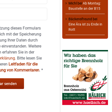
Michl
bei
Ab Montag:
Baustelle an der B15
Bäckereifreund
bei
Eine Ära ist zu Ende in
tzung dieses Formulars
Rott
sich mit der Speicherung
ung Ihrer Daten durch
 einverstanden. Weitere
 erfahren Sie in der
rklärung.
Bitte lesen Sie
seren
Leitfaden für die
hung von Kommentaren
.
*