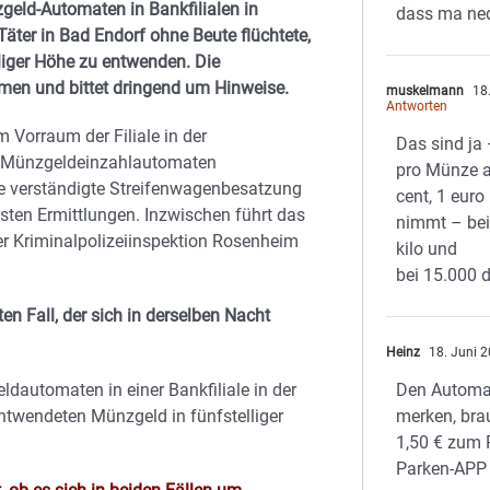
geld-Automaten in Bankfilialen in
dass ma ned
ter in Bad Endorf ohne Beute flüchtete,
liger Höhe zu entwenden. Die
men und bittet dringend um Hinweise.
muskelmann
18.
Antworten
Vorraum der Filiale in der
Das sind ja
n Münzgeldeinzahlautomaten
pro Münze 
ie verständigte Streifenwagenbesatzung
cent, 1 eur
sten Ermittlungen. Inzwischen führt das
nimmt – bei
r Kriminalpolizeiinspektion Rosenheim
kilo und
bei 15.000 d
n Fall, der sich in derselben Nacht
Heinz
18. Juni 
automaten in einer Bankfiliale in der
Den Automa
ntwendeten Münzgeld in fünfstelliger
merken, bra
1,50 € zum P
Parken-APP 