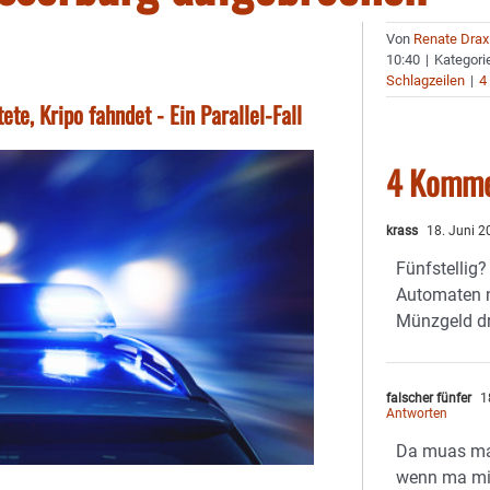
Von
Renate Drax
10:40
|
Kategori
Schlagzeilen
|
4
ete, Kripo fahndet - Ein Parallel-Fall
4 Komme
krass
18. Juni 2
Fünfstellig?
Automaten 
Münzgeld dri
falscher fünfer
1
Antworten
Da muas ma 
wenn ma mi