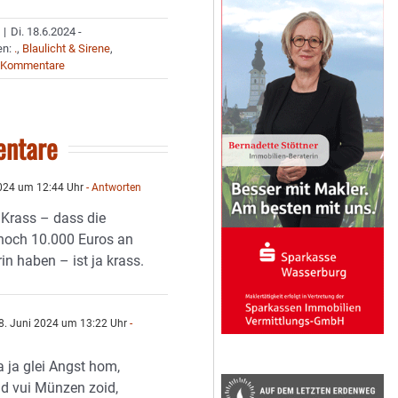
|
Di. 18.6.2024 -
en:
.
,
Blaulicht & Sirene
,
 Kommentare
ntare
024 um 12:44 Uhr
- Antworten
 Krass – dass die
noch 10.000 Euros an
n haben – ist ja krass.
8. Juni 2024 um 13:22 Uhr
-
ja glei Angst hom,
d vui Münzen zoid,