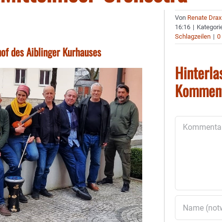
Von
Renate Drax
16:16
|
Kategori
Schlagzeilen
|
0
of des Aiblinger Kurhauses
Hinterla
Kommen
Kommentar