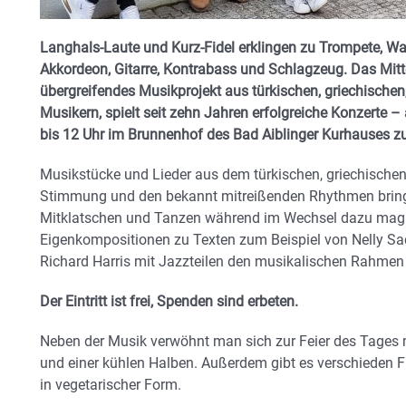
Langhals-Laute und Kurz-Fidel erklingen zu Trompete, Wal
Akkordeon, Gitarre, Kontrabass und Schlagzeug. Das Mitte
übergreifendes Musikprojekt aus türkischen, griechisch
Musikern, spielt seit zehn Jahren erfolgreiche Konzerte –
bis 12 Uhr im Brunnenhof des Bad Aiblinger Kurhauses zu
Musikstücke und Lieder aus dem türkischen, griechischen
Stimmung und den bekannt mitreißenden Rhythmen bring
Mitklatschen und Tanzen während im Wechsel dazu magis
Eigenkompositionen zu Texten zum Beispiel von Nelly S
Richard Harris mit Jazzteilen den musikalischen Rahmen
Der Eintritt ist frei, Spenden sind erbeten.
Neben der Musik verwöhnt man sich zur Feier des Tages m
und einer kühlen Halben. Außerdem gibt es verschieden F
in vegetarischer Form.