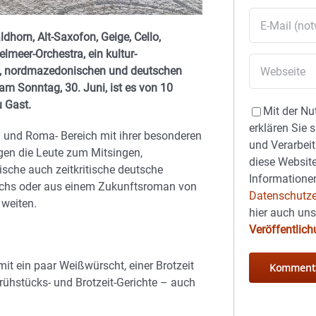
dhorn, Alt-Saxofon, Geige, Cello,
lmeer-Orchestra, ein kultur-
en, nordmazedonischen und deutschen
 am Sonntag, 30. Juni, ist es von 10
 Gast.
Mit der Nu
erklären Sie 
 und Roma- Bereich mit ihrer besonderen
und Verarbeit
en die Leute zum Mitsingen,
diese Website
che auch zeitkritische deutsche
Informationen
achs oder aus einem Zukunftsroman von
Datenschutze
 weiten.
hier auch un
Veröffentlic
it ein paar Weißwürscht, einer Brotzeit
rühstücks- und Brotzeit-Gerichte – auch