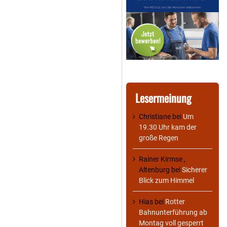
Lesermeinung
Christiane
bei
Um
19.30 Uhr kam der
große Regen
Rainer Kirmse ,
Altenburg
bei
Sicherer
Blick zum Himmel
Hias
bei
Rotter
Bahnunterführung ab
Montag voll gesperrt