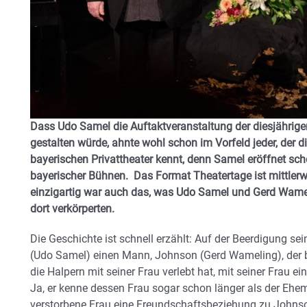
Dass Udo Samel die Auftaktveranstaltung der diesjährig
gestalten würde, ahnte wohl schon im Vorfeld jeder, der di
bayerischen Privattheater kennt, denn Samel eröffnet scho
bayerischer Bühnen. Das Format Theatertage ist mittlerw
einzigartig war auch das, was Udo Samel und Gerd Wamel
dort verkörperten.
Die Geschichte ist schnell erzählt: Auf der Beerdigung sein
(Udo Samel) einen Mann, Johnson (Gerd Wameling), der b
die Halpern mit seiner Frau verlebt hat, mit seiner Frau ei
Ja, er kenne dessen Frau sogar schon länger als der Ehe
verstorbene Frau eine Freundschaftsbeziehung zu Johnso