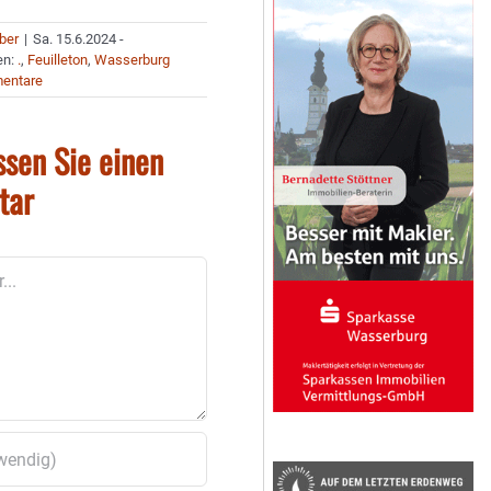
uber
|
Sa. 15.6.2024 -
en:
.
,
Feuilleton
,
Wasserburg
entare
ssen Sie einen
tar