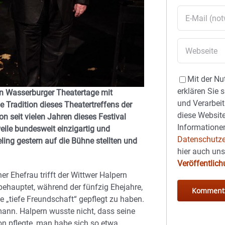
Mit der Nu
erklären Sie 
en Wasserburger Theatertage mit
und Verarbeit
e Tradition dieses Theatertreffens der
diese Website
n seit vielen Jahren dieses Festival
Informationen
eile bundesweit einzigartig und
Datenschutze
ing gestern auf die Bühne stellten und
hier auch un
Veröffentlic
er Ehefrau trifft der Wittwer Halpern
ehauptet, während der fünfzig Ehejahre,
ne „tiefe Freundschaft“ gepflegt zu haben.
mann. Halpern wusste nicht, dass seine
n pflegte, man habe sich so etwa