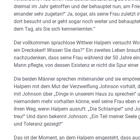
dreimal im Jahr getroffen und der behauptet nun, am Frie
einander sehr zugetan!“ Ja, sogar, als seine Frau zuletz
dort besucht und er geht sogar noch weiter und behauptet:
dem Tag, als Sie sich kennenlernten.“
Der vollkommen sprachlose Wittwer Halpern versucht Worte 
ein Dreckskerl! Wissen Sie das?“ Ein zweites Leben brauc
nachzudenken, dass seine Frau während der 50 Jahre ein
Mann pflegte, von dessen Existenz er nicht die Spur einer
Die beiden Männer sprechen miteinander und sie empöre
Halpern mit dem Mut der Verzweiflung Johnson vorhält, d
mit Johnson über „Dinge in unserem Haus zu sprechen“ un
niemandem mehr vorhalten könne, weil seine Frau eben ver
ihren Weg, wenn Halpern ausruft: „Die Schlampe!“ und Jo
treu!“ Und dann bekennt Johnson: „Ein Teil meiner Seele ge
und Toleranz gezeigt!“
Das ist der Moment, an dem Halpern eingesteht, dass auc