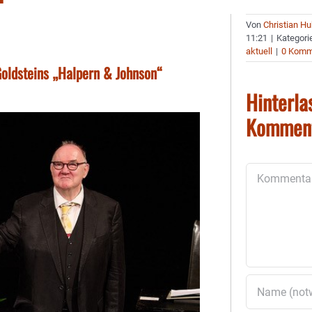
Von
Christian H
11:21
|
Kategori
aktuell
|
0 Komm
oldsteins „Halpern & Johnson“
Hinterla
Kommen
Kommentar