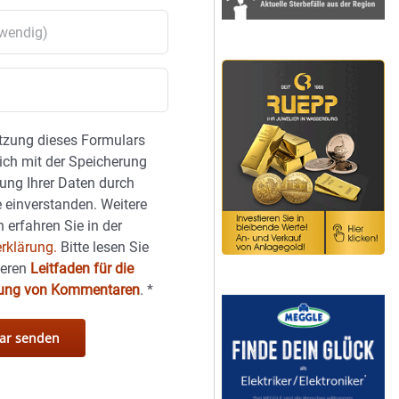
tzung dieses Formulars
sich mit der Speicherung
ung Ihrer Daten durch
 einverstanden. Weitere
 erfahren Sie in der
rklärung.
Bitte lesen Sie
seren
Leitfaden für die
hung von Kommentaren
.
*