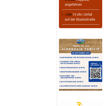
angefahren
J
bei
13 Uhr: Unfall
auf der Staatsstraße