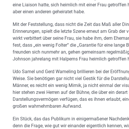
eine Liaison hatte, sich heimlich mit einer Frau getroffen 
aber einen anderen geheiratet habe.
Mit der Feststellung, dass nicht die Zeit das Maß aller Di
Erinnerungen, spielt die letzte Szene erneut am Grab der
wirkt verbittert über seine Frau, sie habe ihm, dem Eheman
fest, dass „ein wenig Folter“ die „Garantie für eine lang
freunden sich nunmehr an, gehen gemeinsam regelmäßig i
Johnson jahrelang mit Halperns Frau heimlich getroffen 
Udo Samel und Gerd Wameling brillieren bei der Eröffnung
Weise. Sie benötigen gar nicht viel Gestik für die Darstel
Männer, es reicht ein wenig Mimik, ja nicht einmal der vis
hier stehen zwei Herren auf der Bühne, die über ein derart
Darstellungsvermögen verfügen, das es ihnen erlaubt, ein
großen wahrnehmbaren Aufwand.
Ein Stück, das das Publikum in einigermaßener Nachdenkl
denn die Frage, wie gut wir einander eigentlich kennen, w