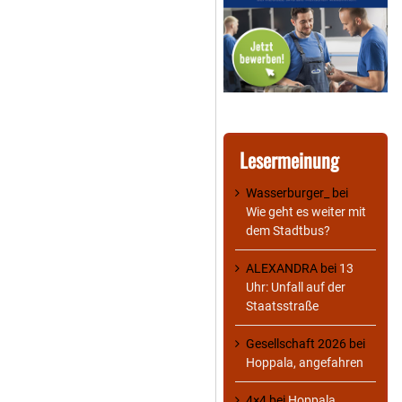
Lesermeinung
Wasserburger_
bei
Wie geht es weiter mit
dem Stadtbus?
ALEXANDRA
bei
13
Uhr: Unfall auf der
Staatsstraße
Gesellschaft 2026
bei
Hoppala, angefahren
4×4
bei
Hoppala,