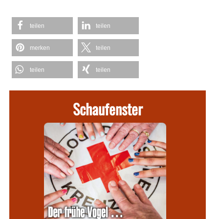
teilen
teilen
merken
teilen
teilen
teilen
Schaufenster