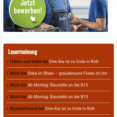
Lesermeinung
I.Heinz und Gatte
bei
Eine Ära ist zu Ende in Rott
Michl
bei
Ebbe im Rhein – grauebraune Fluten im Inn
Michl
bei
Ab Montag: Baustelle an der B15
Michl
bei
Ab Montag: Baustelle an der B15
Bäckereifreund
bei
Eine Ära ist zu Ende in Rott