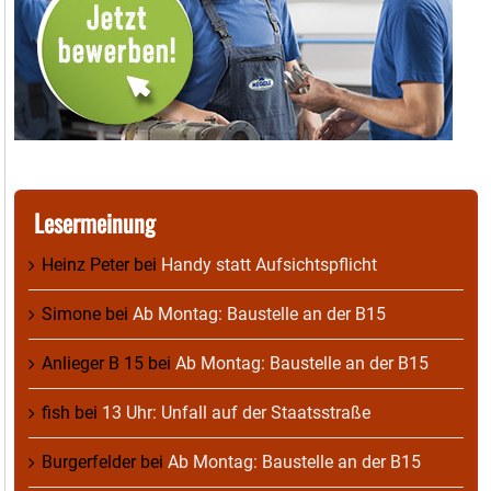
Lesermeinung
Heinz Peter
bei
Handy statt Aufsichtspflicht
Simone
bei
Ab Montag: Baustelle an der B15
Anlieger B 15
bei
Ab Montag: Baustelle an der B15
fish
bei
13 Uhr: Unfall auf der Staatsstraße
Burgerfelder
bei
Ab Montag: Baustelle an der B15