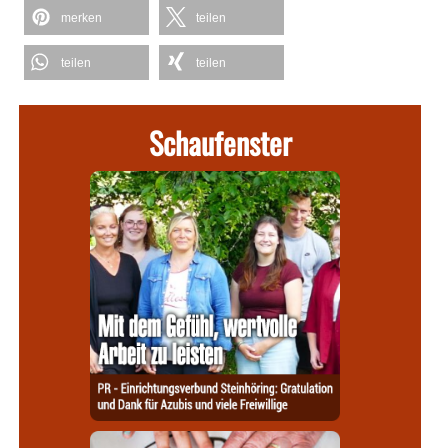
merken
teilen
teilen
teilen
Schaufenster