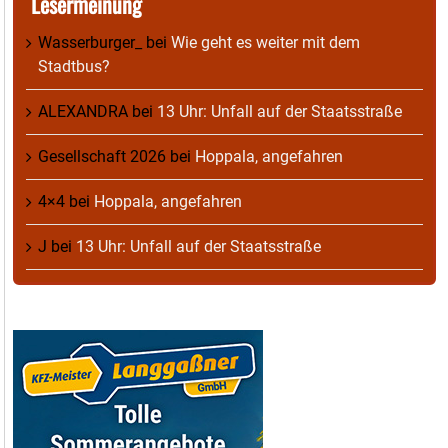
Lesermeinung
Wasserburger_
bei
Wie geht es weiter mit dem
Stadtbus?
ALEXANDRA
bei
13 Uhr: Unfall auf der Staatsstraße
Gesellschaft 2026
bei
Hoppala, angefahren
4×4
bei
Hoppala, angefahren
J
bei
13 Uhr: Unfall auf der Staatsstraße