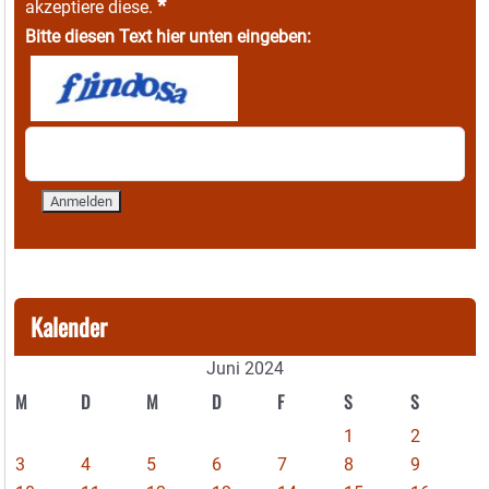
*
akzeptiere diese.
Bitte diesen Text hier unten eingeben:
Kalender
Juni 2024
M
D
M
D
F
S
S
1
2
3
4
5
6
7
8
9