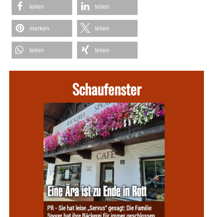
teilen
teilen
merken
teilen
teilen
teilen
Schaufenster