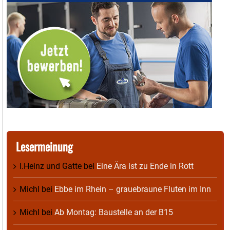
Lesermeinung
I.Heinz und Gatte
bei
Eine Ära ist zu Ende in Rott
Michl
bei
Ebbe im Rhein – grauebraune Fluten im Inn
Michl
bei
Ab Montag: Baustelle an der B15