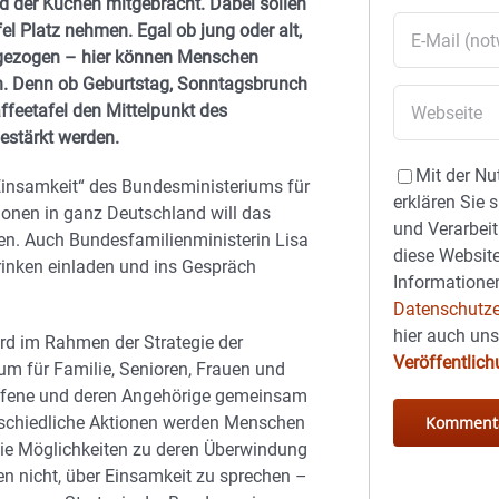
 der Kuchen mitgebracht. Dabei sollen
el Platz nehmen. Egal ob jung oder alt,
zugezogen – hier können Menschen
 Denn ob Geburtstag, Sonntagsbrunch
ffeetafel den Mittelpunkt des
stärkt werden.
Mit der Nu
Einsamkeit“ des Bundesministeriums für
erklären Sie 
ionen in ganz Deutschland will das
und Verarbeit
en. Auch Bundesfamilienministerin Lisa
diese Website
rinken einladen und ins Gespräch
Informationen
Datenschutze
hier auch un
ird im Rahmen der Strategie der
Veröffentlic
m für Familie, Senioren, Frauen und
etroffene und deren Angehörige gemeinsam
erschiedliche Aktionen werden Menschen
e Möglichkeiten zu deren Überwindung
en nicht, über Einsamkeit zu sprechen –