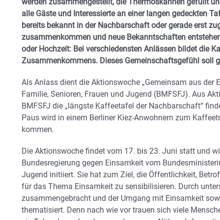
werden zusammengestellt, die Thermoskannen gefüllt und
alle Gäste und Interessierte an einer langen gedeckten Taf
bereits bekannt in der Nachbarschaft oder gerade erst 
zusammenkommen und neue Bekanntschaften entstehen.
oder Hochzeit: Bei verschiedensten Anlässen bildet die Ka
Zusammenkommens. Dieses Gemeinschaftsgefühl soll ge
Als Anlass dient die Aktionswoche „Gemeinsam aus der 
Familie, Senioren, Frauen und Jugend (BMFSFJ). Aus Akt
BMFSFJ die „längste Kaffeetafel der Nachbarschaft“ find
Paus wird in einem Berliner Kiez-Anwohnern zum Kaffeet
kommen.
Die Aktionswoche findet vom 17. bis 23. Juni statt und w
Bundesregierung gegen Einsamkeit vom Bundesministeriu
Jugend initiiert. Sie hat zum Ziel, die Öffentlichkeit, B
für das Thema Einsamkeit zu sensibilisieren. Durch unt
zusammengebracht und der Umgang mit Einsamkeit sowi
thematisiert. Denn nach wie vor trauen sich viele Mensch