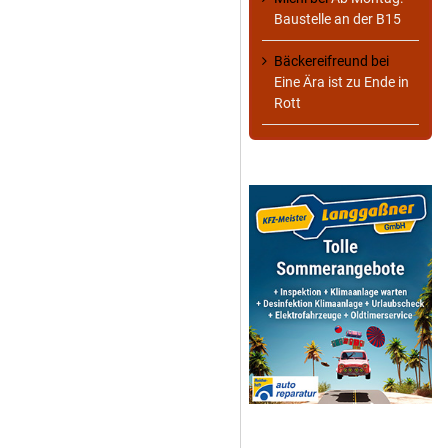
Baustelle an der B15
Bäckereifreund
bei
Eine Ära ist zu Ende in
Rott