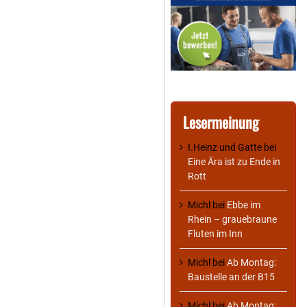
Lesermeinung
I.Heinz und Gatte
bei
Eine Ära ist zu Ende in
Rott
Michl
bei
Ebbe im
Rhein – grauebraune
Fluten im Inn
Michl
bei
Ab Montag:
Baustelle an der B15
Michl
bei
Ab Montag: