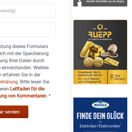
tzung dieses Formulars
sich mit der Speicherung
ung Ihrer Daten durch
 einverstanden. Weitere
 erfahren Sie in der
rklärung.
Bitte lesen Sie
seren
Leitfaden für die
hung von Kommentaren
.
*