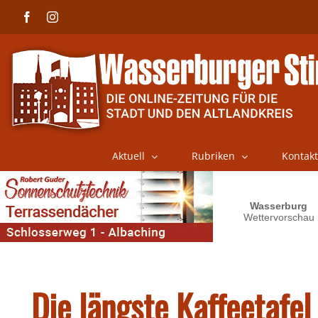
Skip
Facebook
Instagram
to
content
Aktuell
Rubriken
Kontakt
Die längste Kaffeetafe