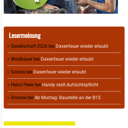
Lesermeinung
Gesellschaft 2026
bei
Daxenfeuer wieder erlaubt
Woidbauer
bei
Daxenfeuer wieder erlaubt
Sonnia
bei
Daxenfeuer wieder erlaubt
Heinz Peter
bei
Handy statt Aufsichtspflicht
Simone
bei
Ab Montag: Baustelle an der B15