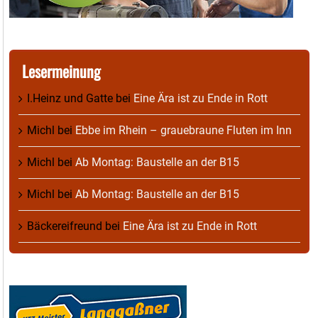
Lesermeinung
I.Heinz und Gatte
bei
Eine Ära ist zu Ende in Rott
Michl
bei
Ebbe im Rhein – grauebraune Fluten im Inn
Michl
bei
Ab Montag: Baustelle an der B15
Michl
bei
Ab Montag: Baustelle an der B15
Bäckereifreund
bei
Eine Ära ist zu Ende in Rott