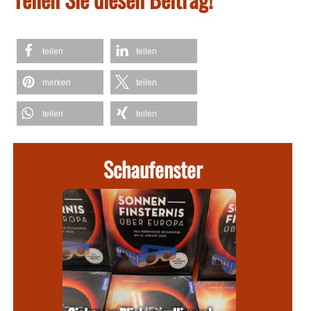
teilen
teilen
merken
teilen
teilen
teilen
Schaufenster