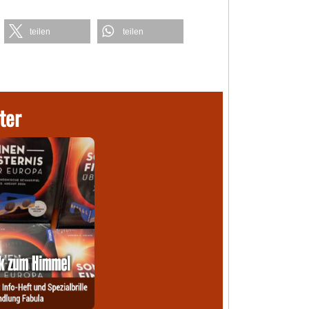
teilen
teilen
ter