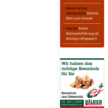
Rainer Kirmse ,
Altenburg
bei
Sicherer
Blick zum Himmel
Hias
bei
Rotter
Bahnunterführung ab
Montag voll gesperrt