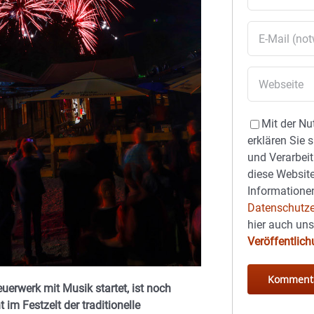
Mit der Nu
erklären Sie 
und Verarbeit
diese Website
Informationen
Datenschutze
hier auch un
Veröffentlic
uerwerk mit Musik startet, ist noch
im Festzelt der traditionelle