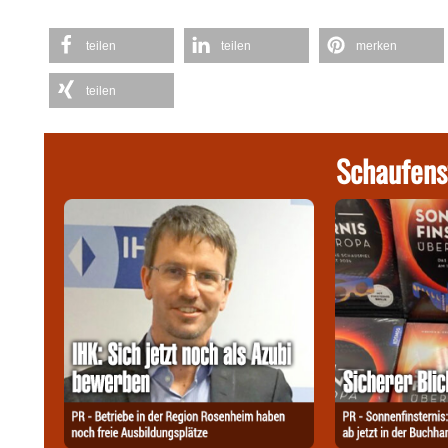
teilen
teilen
merken
teilen
Schaufens