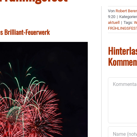
Von
Robert Bere
9:20
|
Kategorie
aktuell
|
Tags:
W
FRÜHLINGSFES
es Brilliant-Feuerwerk
Hinterla
Kommen
Kommentar