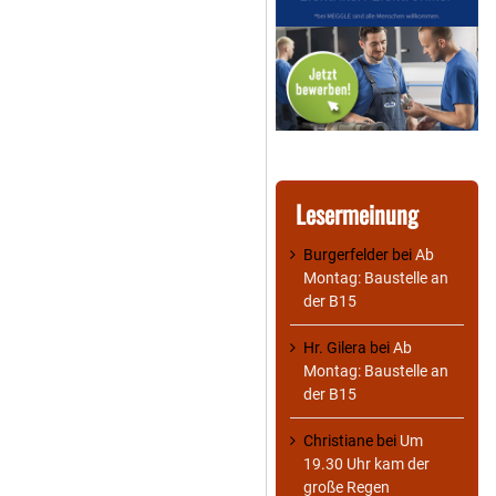
Lesermeinung
Burgerfelder
bei
Ab
Montag: Baustelle an
der B15
Hr. Gilera
bei
Ab
Montag: Baustelle an
der B15
Christiane
bei
Um
19.30 Uhr kam der
große Regen