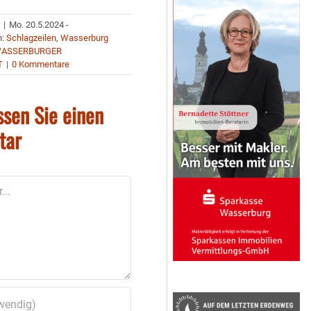
r
|
Mo. 20.5.2024 -
n:
Schlagzeilen
,
Wasserburg
ASSERBURGER
T
|
0 Kommentare
ssen Sie einen
tar