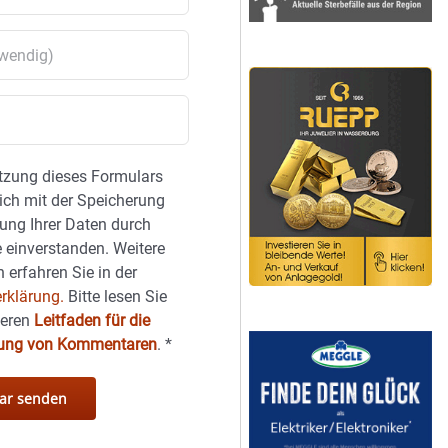
tzung dieses Formulars
sich mit der Speicherung
ung Ihrer Daten durch
 einverstanden. Weitere
 erfahren Sie in der
rklärung.
Bitte lesen Sie
seren
Leitfaden für die
hung von Kommentaren
.
*