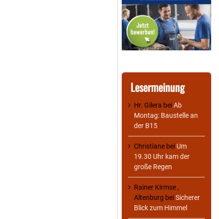
Lesermeinung
Hr. Gilera
bei
Ab
Montag: Baustelle an
der B15
Christiane
bei
Um
19.30 Uhr kam der
große Regen
Rainer Kirmse ,
Altenburg
bei
Sicherer
Blick zum Himmel