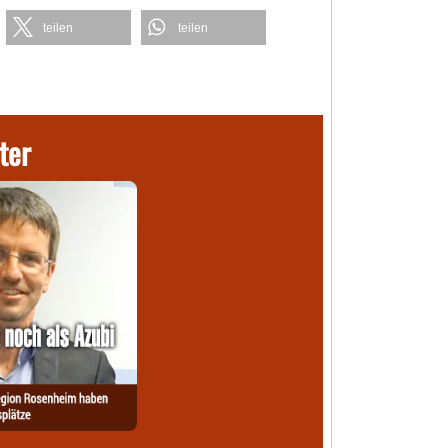
teilen
teilen
ter