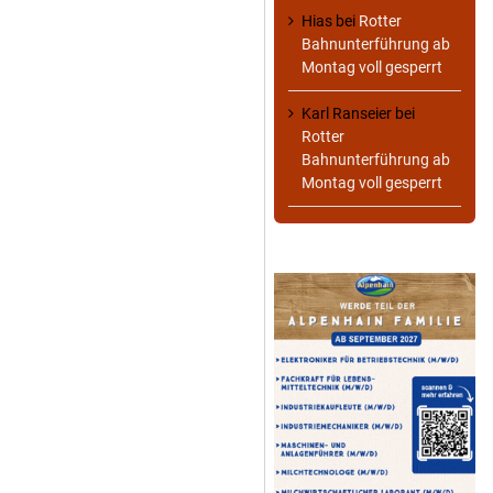
Hias
bei
Rotter
Bahnunterführung ab
Montag voll gesperrt
Karl Ranseier
bei
Rotter
Bahnunterführung ab
Montag voll gesperrt