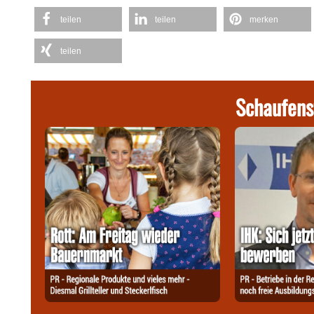
teilen
teilen
merken
teilen
Schaufens