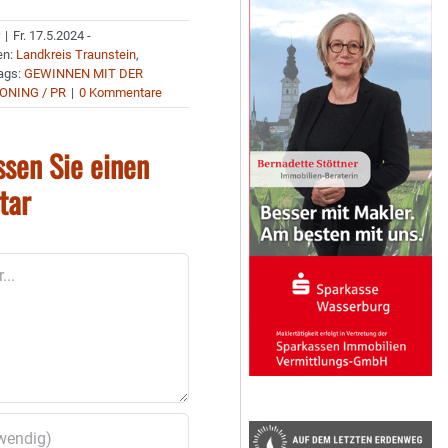
r
|
Fr. 17.5.2024 -
en:
Landkreis Traunstein
,
ags:
GEWINNEN MIT DER
ONING / PR
|
0 Kommentare
ssen Sie einen
tar