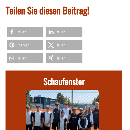
Teilen Sie diesen Beitrag!
teilen
teilen
merken
teilen
teilen
teilen
Schaufenster