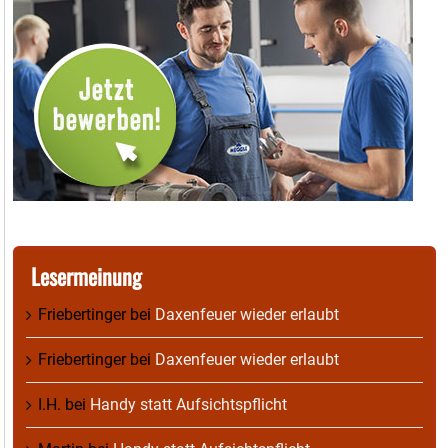
Lesermeinung
Friebertinger
bei
Daxenfeuer wieder erlaubt
Friebertinger
bei
Daxenfeuer wieder erlaubt
I.H.
bei
Handy statt Aufsichtspflicht