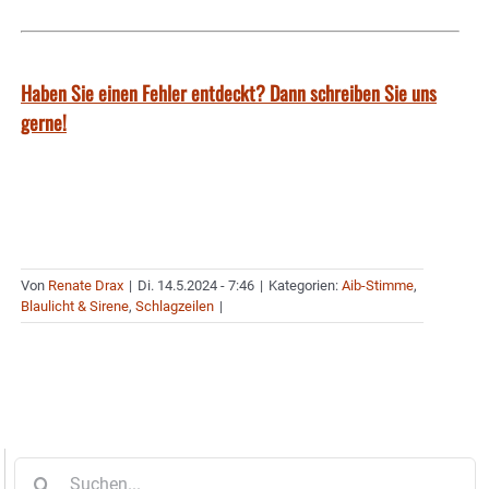
Haben Sie einen Fehler entdeckt? Dann schreiben Sie uns
gerne!
Von
Renate Drax
|
Di. 14.5.2024 - 7:46
|
Kategorien:
Aib-Stimme
,
Blaulicht & Sirene
,
Schlagzeilen
|
Suche