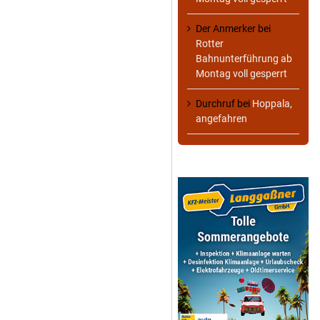
Der Anmerker
bei
Rotter
Bahnunterführung ab
Montag voll gesperrt
Durchruf
bei
Hoppala,
angefahren