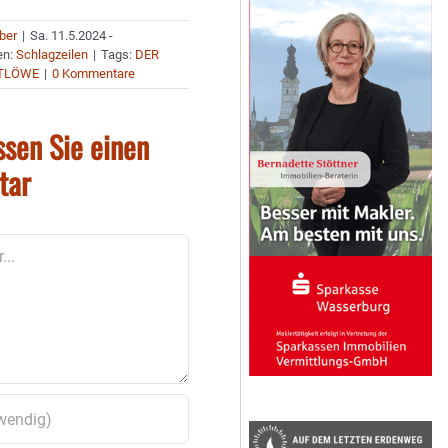
uber
|
Sa. 11.5.2024 -
en:
Schlagzeilen
|
Tags:
DER
STLÖWE
|
0 Kommentare
ssen Sie einen
tar