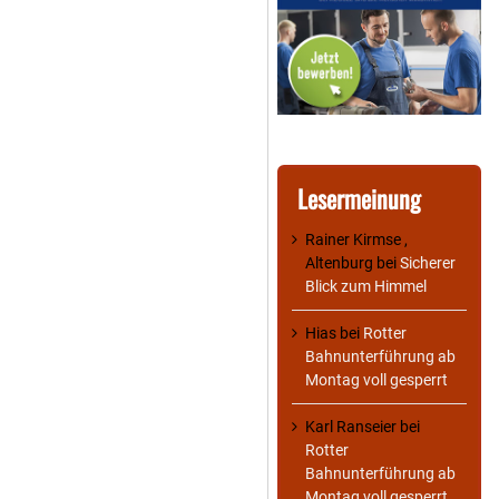
Lesermeinung
Rainer Kirmse ,
Altenburg
bei
Sicherer
Blick zum Himmel
Hias
bei
Rotter
Bahnunterführung ab
Montag voll gesperrt
Karl Ranseier
bei
Rotter
Bahnunterführung ab
Montag voll gesperrt