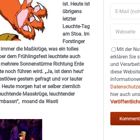
ist. Heute ist
übrigens
letzter
Leuchte-Tag
am Stoa. Im
Forstinger
 immer die Maßkrüge, was ein tolles
Mit der Nu
ber dem Frühlingsfest leuchtete auch
erklären Sie 
ch mehrere Sonnenstürme Richtung Erde
und Verarbeit
e noch führen wird. „Ja, ist denn heut‘
diese Website
festlöwe gestern
gefragt und vor lauter
Informationen
. Heute morgen hat er selber ziemlich
Datenschutze
Leuchtende Masskrüge, leuchtender
hier auch un
zambassn“, moand da Wasti
Veröffentlic