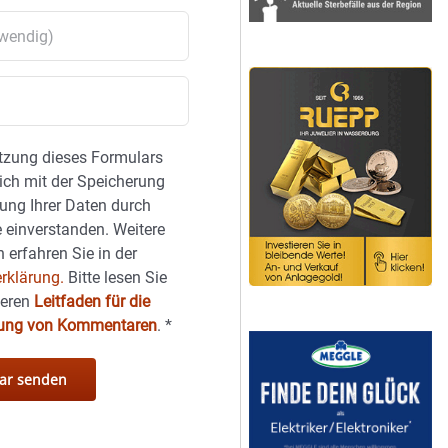
tzung dieses Formulars
sich mit der Speicherung
ung Ihrer Daten durch
 einverstanden. Weitere
 erfahren Sie in der
rklärung.
Bitte lesen Sie
seren
Leitfaden für die
hung von Kommentaren
.
*