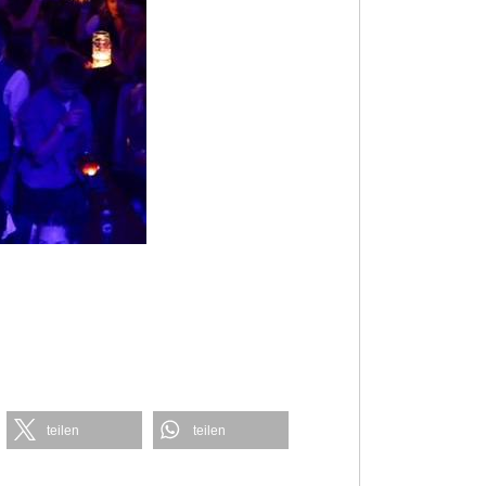
teilen
teilen