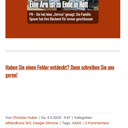
Haben Sie einen Fehler entdeckt? Dann schreiben Sie uns
gerne!
Von
Christian Huber
|
Sa. 4.5.2024 - 9:47
|
Kategorien:
Altlandkreis WS
,
Haager-Stimme
|
Tags:
HAAG
|
0 Kommentare