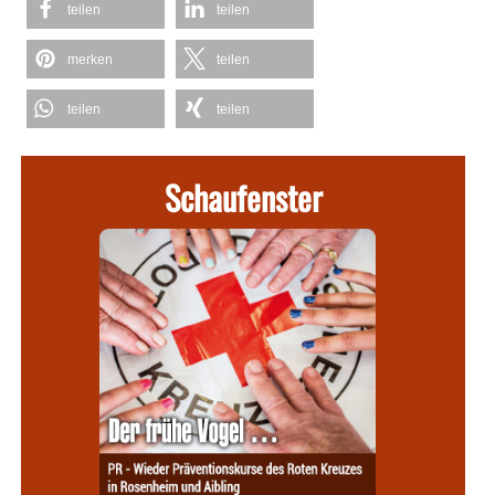
teilen
teilen
merken
teilen
teilen
teilen
Schaufenster