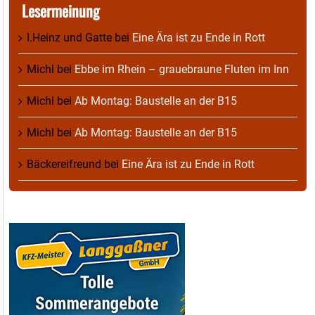
Lesermeinung
I.Heinz und Gatte
bei
Eine Ära ist zu Ende in Rott
Michl
bei
Ebbe im Rhein – grauebraune Fluten im Inn
Michl
bei
Ab Montag: Baustelle an der B15
Michl
bei
Ab Montag: Baustelle an der B15
Bäckereifreund
bei
Eine Ära ist zu Ende in Rott