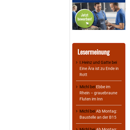
Lesermeinung
I.Heinz und Gatte
bei
Eine Ära ist zu Ende in
Rott
Michl
bei
Ebbe im
Rhein – grauebraune
Fluten im Inn
Michl
bei
Ab Montag:
Baustelle an der B15
Michl
bei
Ab Montag: