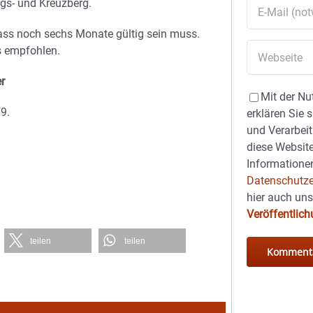
gs- und Kreuzberg.
ass noch sechs Monate gültig sein muss.
s empfohlen.
r
Mit der Nu
9.
erklären Sie 
und Verarbeit
diese Website
Informationen
Datenschutze
hier auch un
Veröffentlic
teilen
teilen