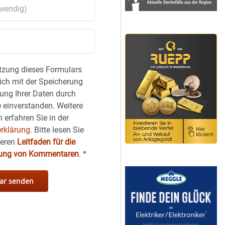
tzung dieses Formulars
sich mit der Speicherung
ung Ihrer Daten durch
 einverstanden. Weitere
 erfahren Sie in der
rklärung.
Bitte lesen Sie
seren
Leitfaden für die
hung von Kommentaren
.
*