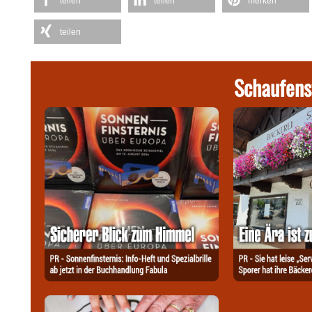
teilen
teilen
merken
teilen
Schaufens