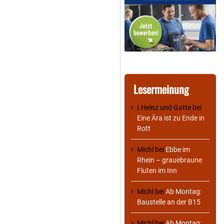
Lesermeinung
I.Heinz und Gatte
bei
Eine Ära ist zu Ende in
Rott
Michl
bei
Ebbe im
Rhein – grauebraune
Fluten im Inn
Michl
bei
Ab Montag:
Baustelle an der B15
Michl
bei
Ab Montag: