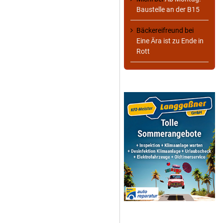
Baustelle an der B15
Bäckereifreund
bei
Eine Ära ist zu Ende in
Rott