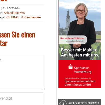
|
Fr. 3.5.2024 -
en:
Altlandkreis WS
,
ags:
KOLBING
|
0 Kommentare
ssen Sie einen
tar