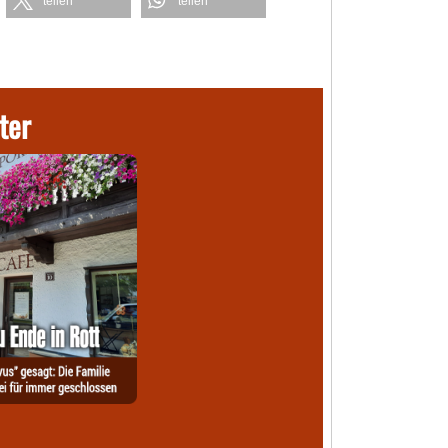
teilen
teilen
ter