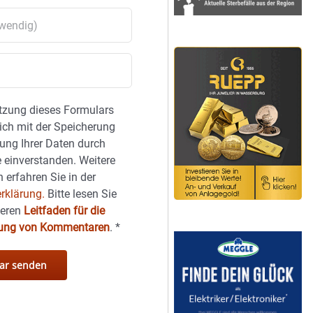
tzung dieses Formulars
sich mit der Speicherung
ung Ihrer Daten durch
 einverstanden. Weitere
 erfahren Sie in der
rklärung.
Bitte lesen Sie
seren
Leitfaden für die
hung von Kommentaren
.
*