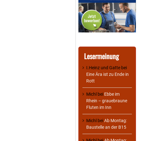
Lesermeinung
I.Heinz und Gatte
bei
Eine Ära ist zu Ende in
Rott
Michl
bei
Ebbe im
Rhein – grauebraune
Fluten im Inn
Michl
bei
Ab Montag:
Baustelle an der B15
Michl
bei
Ab Montag: