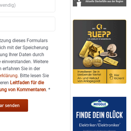
tzung dieses Formulars
sich mit der Speicherung
ung Ihrer Daten durch
 einverstanden. Weitere
 erfahren Sie in der
rklärung.
Bitte lesen Sie
seren
Leitfaden für die
hung von Kommentaren
.
*