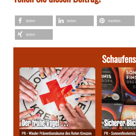
teilen
teilen
merken
teilen
Schaufens