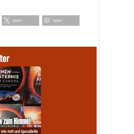
teilen
teilen
ter