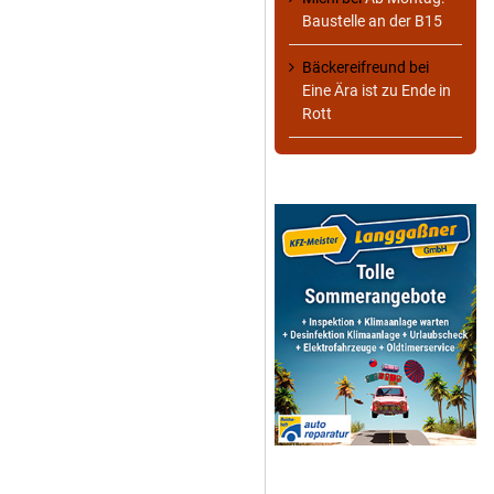
Baustelle an der B15
Bäckereifreund
bei
Eine Ära ist zu Ende in
Rott