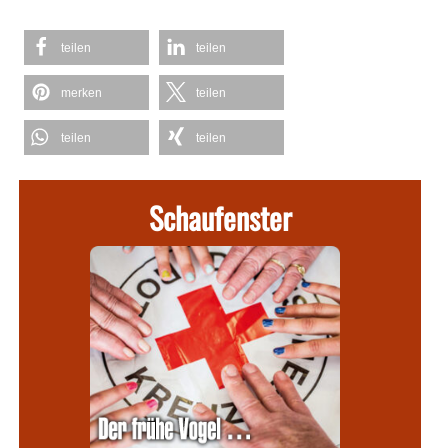
teilen
teilen
merken
teilen
teilen
teilen
Schaufenster