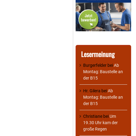
Lesermeinung
Burgerfelder
bei
Ab
Montag: Baustelle an
der B15
Hr. Gilera
bei
Ab
Montag: Baustelle an
der B15
Christiane
bei
Um
19.30 Uhr kam der
große Regen