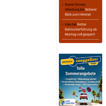
Rainer Kirmse ,
Altenburg
bei
Sicherer
Blick zum Himmel
Hias
bei
Rotter
Bahnunterführung ab
Montag voll gesperrt