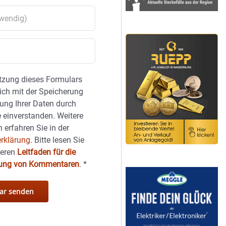
tzung dieses Formulars
sich mit der Speicherung
ung Ihrer Daten durch
 einverstanden. Weitere
 erfahren Sie in der
rklärung.
Bitte lesen Sie
seren
Leitfaden für die
hung von Kommentaren
.
*