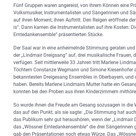
Fünf Gruppen waren angereist, von ihrem Können eine P
Volksmusiker, Instrumentalisten und Sängerinnen und Sä
auf ihren Moment, ihren Auftritt. Den Reigen eröffnete de
is“. Dann kamen die Instrumentalisten auf ihre Kosten: D
Erntedankensemble“ präsentierten Stücke.
Der Saal war in eine anheimelnde Stimmung geraten und h
der „Lindmair Dreigsang“ auf, drei musikalische Frauen
verfügen. Seit mittlerweile 33 Jahren tritt Marlene Lindm
Töchtern Constanze Wegmann und Simone Kiesenhofer auf
bekanntesten Dreigesang Ensembles in Oberbayern, und d
haben. Bereits Marlene Lindmairs Mutter hatte ein Gesa
konnten bei den Proben aus ihren Kinderzimmern mithöre
So wurde ihnen die Freude am Gesang sozusagen in die W
das auf den Punkt, als sie sagte: „Die Stimmung hat auch
das Publikum sehr gut heraushören, wenn der „Lindmair D
das „Wössner Erntedankensemble“ die drei Sängerinnen g
gab den Präsentationen noch etwas Würze. Das „Wössner