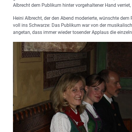
Albrecht dem Publikum hinter vorgehaltener Hand verriet, 
Heini Albrecht, der den Abend moderierte, wünschte dem 
voll ins Schwarze: Das Publikum war von der musikalisch
angetan, dass immer wieder tosender Applaus die einzeln