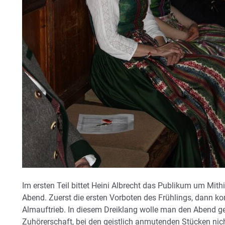
Im ersten Teil bittet Heini Albrecht das Publikum um Mithi
Abend. Zuerst die ersten Vorboten des Frühlings, dann ko
Almauftrieb. In diesem Dreiklang wolle man den Abend ges
Zuhörerschaft, bei den geistlich anmutenden Stücken nich