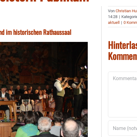
Von
Christian H
14:28
|
Kategori
aktuell
|
0 Komm
d im historischen Rathaussaal
Hinterla
Kommen
Kommentar