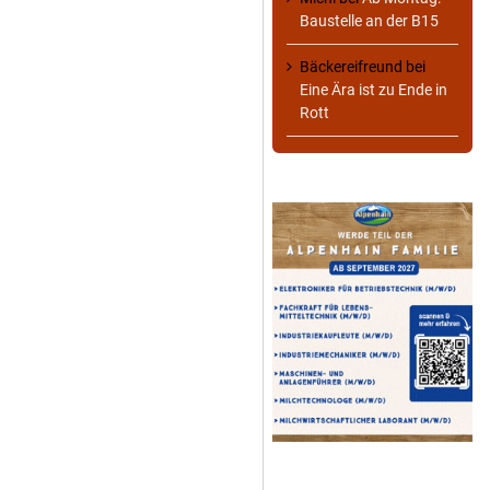
Baustelle an der B15
Bäckereifreund
bei
Eine Ära ist zu Ende in
Rott