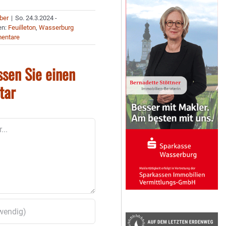
uber
|
So. 24.3.2024 -
en:
Feuilleton
,
Wasserburg
entare
ssen Sie einen
tar