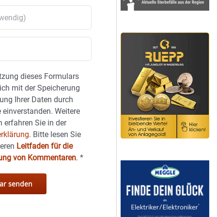
tzung dieses Formulars
sich mit der Speicherung
ung Ihrer Daten durch
 einverstanden. Weitere
 erfahren Sie in der
rklärung.
Bitte lesen Sie
seren
Leitfaden für die
hung von Kommentaren
.
*