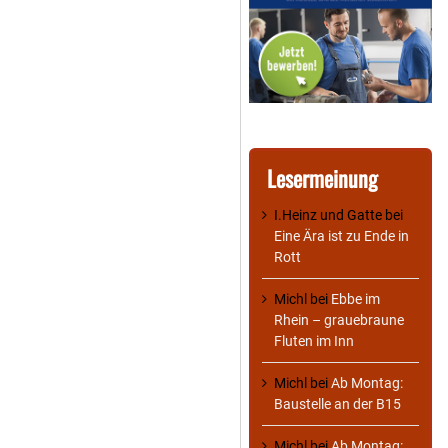
Lesermeinung
I.Heinz und Gatte
bei
Eine Ära ist zu Ende in
Rott
Michl
bei
Ebbe im
Rhein – grauebraune
Fluten im Inn
Michl
bei
Ab Montag:
Baustelle an der B15
Michl
bei
Ab Montag: