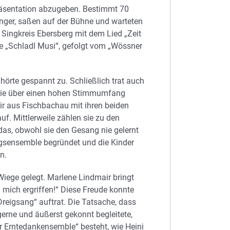
räsentation abzugeben. Bestimmt 70
nger, saßen auf der Bühne und warteten
r Singkreis Ebersberg mit dem Lied „Zeit
ie „Schladl Musi“, gefolgt vom „Wössner
örte gespannt zu. Schließlich trat auch
, die über einen hohen Stimmumfang
air aus Fischbachau mit ihren beiden
. Mittlerweile zählen sie zu den
as, obwohl sie den Gesang nie gelernt
ngsensemble begründet und die Kinder
n.
iege gelegt. Marlene Lindmair bringt
 mich ergriffen!“ Diese Freude konnte
reigsang“ auftrat. Die Tatsache, dass
erne und äußerst gekonnt begleitete,
 Erntedankensemble“ besteht, wie Heini