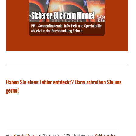
Haben Sie einen Fehler entdeckt? Dann schreiben Sie uns
gerne!
Von
Renate Drax
|
Fr. 15.3.2024 - 7:22
|
Kategorien:
Schlagzeilen
,