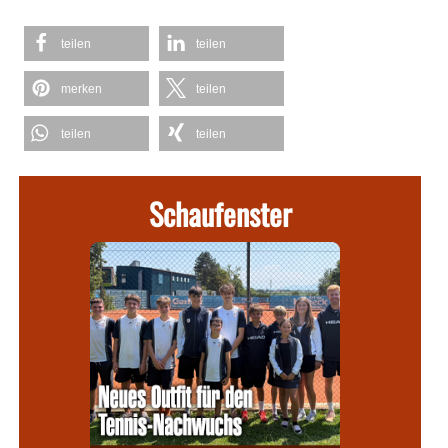
teilen
teilen
merken
teilen
teilen
teilen
Schaufenster