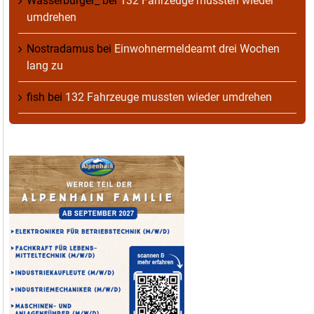
Wasserburger_
bei
132 Fahrzeuge mussten wieder
umdrehen
Nostradamus
bei
Einwohnermeldeamt drei Wochen
lang zu
fish
bei
132 Fahrzeuge mussten wieder umdrehen