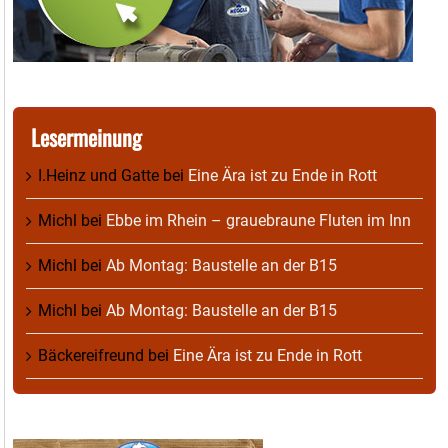
Lesermeinung
I.Heinz und Gatte
bei
Eine Ära ist zu Ende in Rott
Michl
bei
Ebbe im Rhein – grauebraune Fluten im Inn
Michl
bei
Ab Montag: Baustelle an der B15
Michl
bei
Ab Montag: Baustelle an der B15
Bäckereifreund
bei
Eine Ära ist zu Ende in Rott