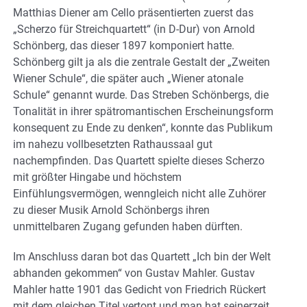
Matthias Diener am Cello präsentierten zuerst das
„Scherzo für Streichquartett“ (in D-Dur) von Arnold
Schönberg, das dieser 1897 komponiert hatte.
Schönberg gilt ja als die zentrale Gestalt der „Zweiten
Wiener Schule“, die später auch „Wiener atonale
Schule“ genannt wurde. Das Streben Schönbergs, die
Tonalität in ihrer spätromantischen Erscheinungsform
konsequent zu Ende zu denken“, konnte das Publikum
im nahezu vollbesetzten Rathaussaal gut
nachempfinden. Das Quartett spielte dieses Scherzo
mit größter Hingabe und höchstem
Einfühlungsvermögen, wenngleich nicht alle Zuhörer
zu dieser Musik Arnold Schönbergs ihren
unmittelbaren Zugang gefunden haben dürften.
Im Anschluss daran bot das Quartett „Ich bin der Welt
abhanden gekommen“ von Gustav Mahler. Gustav
Mahler hatte 1901 das Gedicht von Friedrich Rückert
mit dem gleichen Titel vertont und man hat seinerzeit