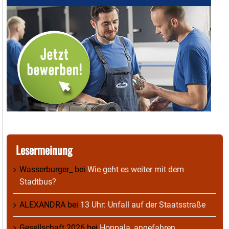
Lesermeinung
Wasserburger_
bei
Wie geht es weiter mit dem
Stadtbus?
ALEXANDRA
bei
13 Uhr: Unfall auf der Staatsstraße
Gesellschaft 2026
bei
Hoppala, angefahren