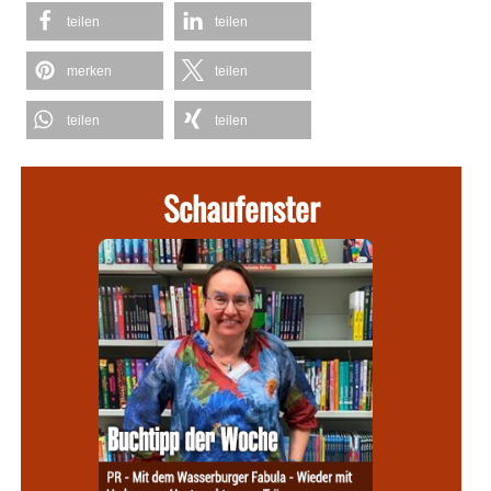
teilen
teilen
merken
teilen
teilen
teilen
Schaufenster