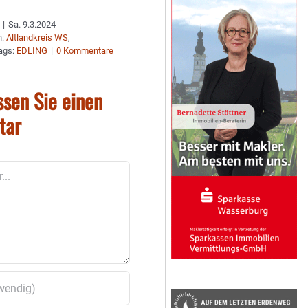
|
Sa. 9.3.2024 -
n:
Altlandkreis WS
,
ags:
EDLING
|
0 Kommentare
ssen Sie einen
tar