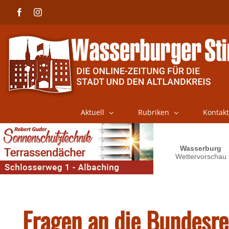
Skip
Facebook
Instagram
to
content
Aktuell
Rubriken
Kontakt
Fragen an die Bundesr