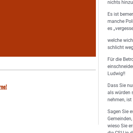
nichts hinz
Es ist bemer
manche Polit
es „vergess
welche wich
schlicht we
Für die Betr
einschneide
Ludwig!!
Dass Sie nu
rne!
als würden s
nehmen, ist 
Sagen Sie e
Gemeinden, 
wieso Sie er
die CSU in d