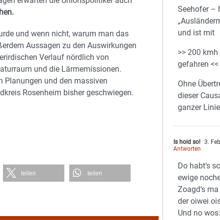
ssagen erwarten die Unionspolitiker auch
Seehofer – 
hen.
„Ausländerm
und ist mit
 wurde und wenn nicht, warum man das
 außerdem Aussagen zu den Auswirkungen
>> 200 kmh
erirdischen Verlauf nördlich von
gefahren <<
 Naturraum und die Lärmemissionen.
den Planungen und den massiven
Ohne Übertr
dkreis Rosenheim bisher geschwiegen.
dieser Caus
ganzer Lini
Is hoid so!
3. Fe
Antworten
Do habt‘s s
teilen
teilen
ewige noche
Zoagd‘s ma 
der oiwei oi
Und no wos: