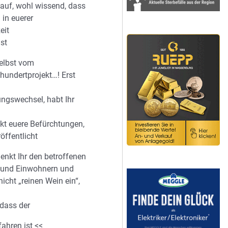
uf, wohl wissend, dass
 in euerer
eit
ist
selbst vom
hundertprojekt…! Erst
ngswechsel, habt Ihr
ekt euere Befürchtungen,
röffentlicht
enkt Ihr den betroffenen
nd Einwohnern und
icht „reinen Wein ein“,
 dass der
ahren ist <<