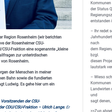
Kommunen a
der Status Q
Regierungsz
entstanden 
– Ihr redet 
Jahrhundert
er Region Rosenheim (wir berichten
nach
tive der Rosenheimer CSU-
dem Regieru
/CSU-Fraktion eine sogenannte „kleine
bzgl.
ilfragen zur unterirdischen
diesen Proj
h von Rosenheim.
lautstark ve
orgen der Menschen in meiner
– Wieso sch
en Bahn sowie die fundierten
Kommunen u
agt Ludwig. Es gehe hier um ein
Landwirten n
und
sagt denen,
Vorsitzenden der CSU-
der CDU/CSU-Fraktion – Ulrich Lange.
Er
>>Zug abgef