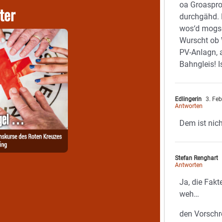
oa Groasproj
ter
durchgähd.
wos‘d mogsd
Wurscht ob 
PV-Anlagn, 
Bahngleis! I
Edlingerin
3. Fe
Antworten
Dem ist nic
Stefan Renghart
Antworten
Ja, die Fak
weh…
den Vorschre