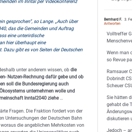
meinden im Inntal per Videokonferenz
Bernhard F.
3. F
ein gesprochen“, so Lange. „Auch über
Antworten
040, das die Gemeinden und Auftrag
Volltreffer 
ass eine unterirdische
Menschenve
n hier überhaupt eine
t. Dazu gibt es von Seiten der Deutschen
Wenn man di
so Revue pa
 deshalb unter anderem wissen, ob
die
Ramsauer 
osten- Nutzen-Rechnung dafür gebe und ob
Dobrindt C
en soll die Bundesregierung auch
Scheuer CS
s Ökosystems unternehmen wolle und
Sie hätten d
meinschaft Inntal2040 ziehe
…
gehabt die 
te Fragen. Die Fraktion fordert von der
Änderungsw
nden Untersuchungen der Deutschen Bahn
diskutieren
nd woraus die angeblichen Mehrkosten von
Jedoch – a