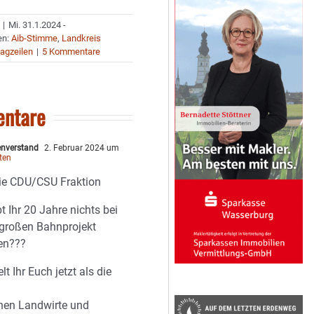
|
Mi. 31.1.2024 -
en:
Aib-Stimme
,
Landkreis
agzeilen
|
5 Kommentare
ntare
nverstand
2. Februar 2024 um
ten
ie CDU/CSU Fraktion
 Ihr 20 Jahre nichts bei
 großen Bahnprojekt
en???
lt Ihr Euch jetzt als die
enen Landwirte und