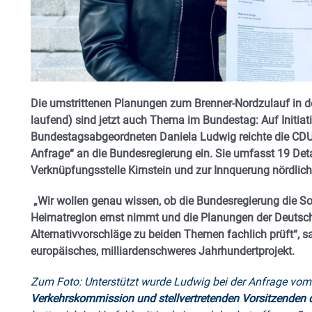
Die umstrittenen Planungen zum Brenner-Nordzulauf in d
laufend) sind jetzt auch Thema im Bundestag: Auf Initia
Bundestagsabgeordneten Daniela Ludwig reichte die CDU
Anfrage“ an die Bundesregierung ein. Sie umfasst 19 Deta
Verknüpfungsstelle Kirnstein und zur Innquerung nördlic
„Wir wollen genau wissen, ob die Bundesregierung die S
Heimatregion ernst nimmt und die Planungen der Deutsch
Alternativvorschläge zu beiden Themen fachlich prüft“, s
europäisches, milliardenschweres Jahrhundertprojekt.
Zum Foto: Unterstützt wurde Ludwig bei der Anfrage vom
Verkehrskommission und stellvertretenden Vorsitzenden 