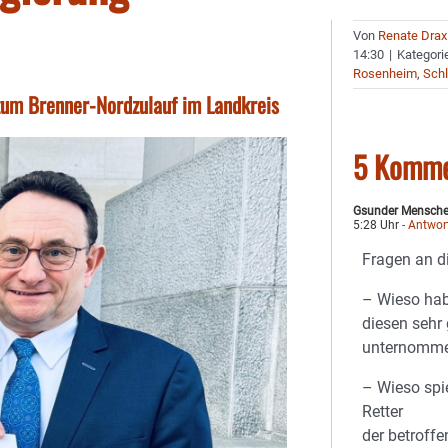
Von
Renate Drax
14:30
|
Kategori
Rosenheim
,
Schl
zum Brenner-Nordzulauf im Landkreis
5 Komme
Gsunder Mensche
5:28 Uhr
- Antwor
Fragen an d
– Wieso habt
diesen sehr
unternomm
– Wieso spie
Retter
der betroff