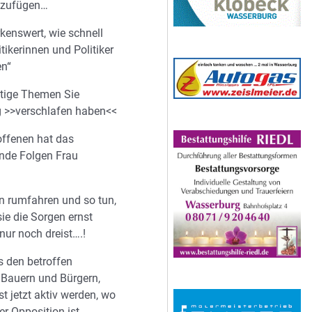
uzufügen…
kenswert, wie schnell
ikerinnen und Politiker
en“
tige Themen Sie
g >>verschlafen haben<<
offenen hat das
nde Folgen Frau
n rumfahren und so tun,
ie die Sorgen ernst
nur noch dreist….!
s den betroffen
Bauern und Bürgern,
st jetzt aktiv werden, wo
er Opposition ist…