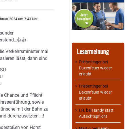
ebruar 2024 um 7:43 Uhr
-
Gsunder
rstand…👍👍
Lesermeinung
e Verkehrsminister mal
ssieren lässt, dann sind
Friebertinger
bei
Daxenfeuer wieder
CSU
erlaubt
SU
U
Friebertinger
bei
Daxenfeuer wieder
ie Chance und Pflicht
erlaubt
Trassenführung, sowie
ünsche mit der Bahn zu
I.H.
bei
Handy statt
 und durchzusetzten….!
Aufsichtspflicht
ngestoßen von Horst
Martin
bei
Handy