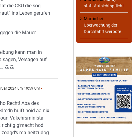
hat die CSU die sog.
statt Aufsichtspflicht
aut“ ins Leben gerufen
Martin
bei
Überwachung der
Durchfahrtsverbote
 gegen die Mauer
eibung kann man in
a sagen, Versagen auf
e… 👏👏
bruar 2024 um 19:59 Uhr
-
cho Recht! Aba des
dredn huift hoid aa nix.
oan Vakehrsminista,
s richtig g‘macht hod!
 zoagd‘s ma heitzudog