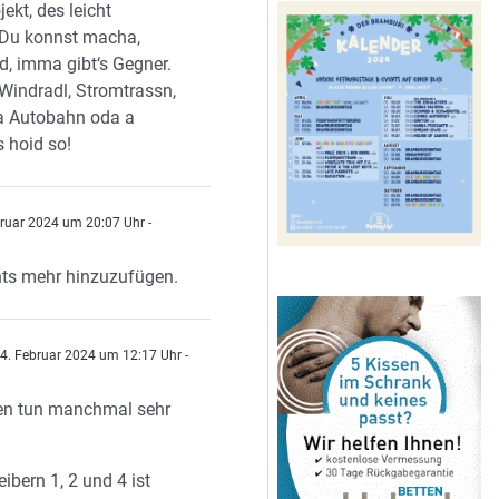
ekt, des leicht
 Du konnst macha,
, imma gibt‘s Gegner.
Windradl, Stromtrassn,
a Autobahn oda a
s hoid so!
bruar 2024 um 20:07 Uhr
-
hts mehr hinzuzufügen.
4. Februar 2024 um 12:17 Uhr
-
ten tun manchmal sehr
ibern 1, 2 und 4 ist