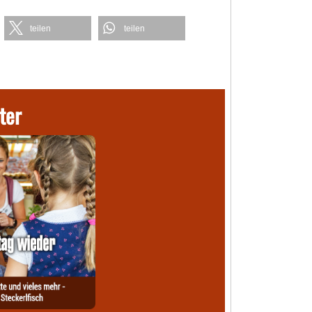
teilen
teilen
ter