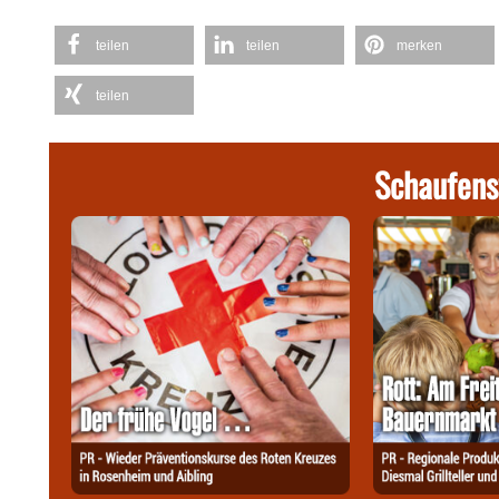
teilen
teilen
merken
teilen
Schaufens