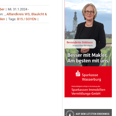
uber
|
Mi. 31.1.2024 -
en:
.
,
Altlandkreis WS
,
Blaulicht &
ilen
|
Tags:
B15 / SOYEN
|