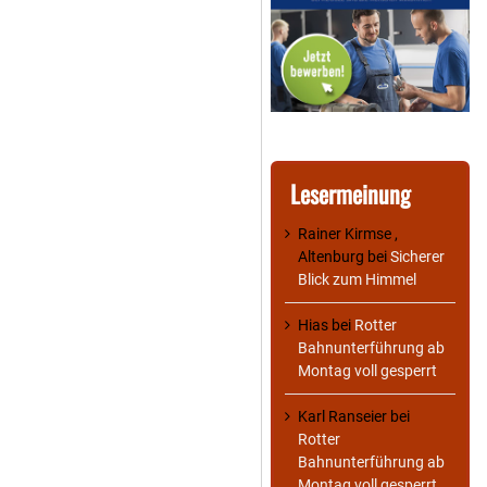
Lesermeinung
Rainer Kirmse ,
Altenburg
bei
Sicherer
Blick zum Himmel
Hias
bei
Rotter
Bahnunterführung ab
Montag voll gesperrt
Karl Ranseier
bei
Rotter
Bahnunterführung ab
Montag voll gesperrt