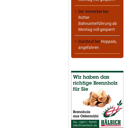
Der Anmerker
bei
Rotter
Bahnunterführung ab
Montag voll gesperrt
Durchruf
bei
Hoppala,
angefahren