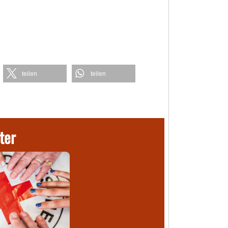
teilen
teilen
ter