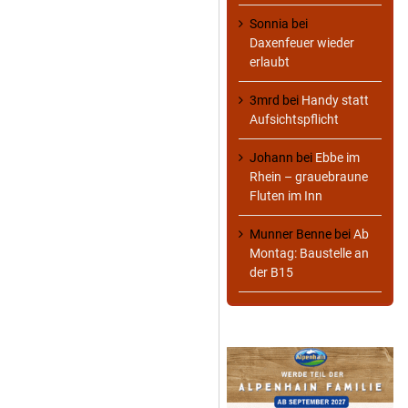
Sonnia
bei
Daxenfeuer wieder
erlaubt
3mrd
bei
Handy statt
Aufsichtspflicht
Johann
bei
Ebbe im
Rhein – grauebraune
Fluten im Inn
Munner Benne
bei
Ab
Montag: Baustelle an
der B15