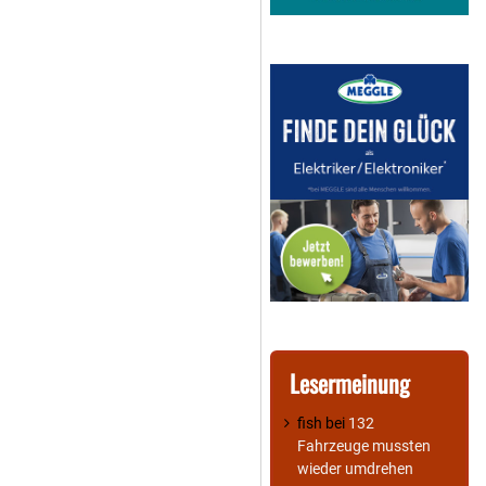
Lesermeinung
fish
bei
132
Fahrzeuge mussten
wieder umdrehen