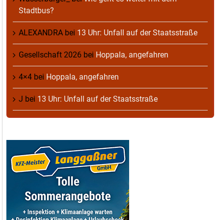
Stadtbus?
ALEXANDRA
bei
13 Uhr: Unfall auf der Staatsstraße
Gesellschaft 2026
bei
Hoppala, angefahren
4×4
bei
Hoppala, angefahren
J
bei
13 Uhr: Unfall auf der Staatsstraße