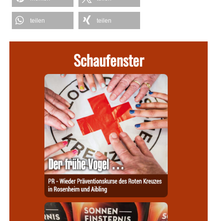
teilen
teilen
Schaufenster