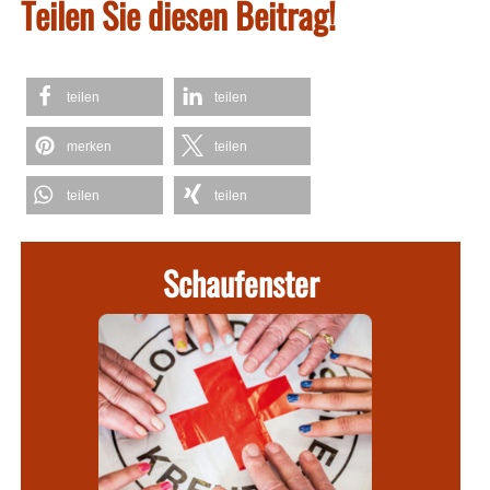
Teilen Sie diesen Beitrag!
teilen
teilen
merken
teilen
teilen
teilen
Schaufenster