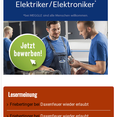
Lesermeinung
Friebertinger
bei
Daxenfeuer wieder erlaubt
Friebertinger
bei
Daxenfeuer wieder erlaubt