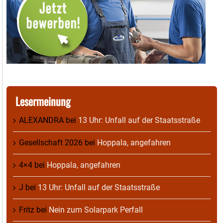
Lesermeinung
ALEXANDRA
bei
13 Uhr: Unfall auf der Staatsstraße
Gesellschaft 2026
bei
Hoppala, angefahren
4×4
bei
Hoppala, angefahren
J
bei
13 Uhr: Unfall auf der Staatsstraße
Fritz
bei
Nein zum Solarpark Perfall