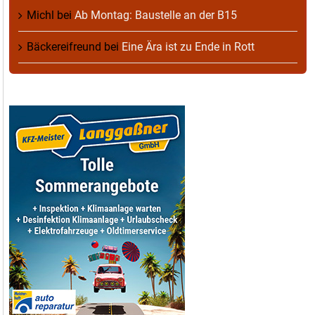
Michl
bei
Ab Montag: Baustelle an der B15
Bäckereifreund
bei
Eine Ära ist zu Ende in Rott