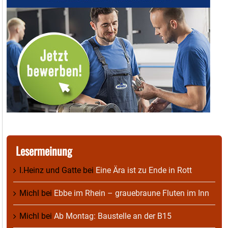
Lesermeinung
I.Heinz und Gatte
bei
Eine Ära ist zu Ende in Rott
Michl
bei
Ebbe im Rhein – grauebraune Fluten im Inn
Michl
bei
Ab Montag: Baustelle an der B15