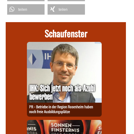
teilen
teilen
Schaufenster