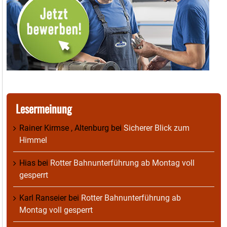
Lesermeinung
Rainer Kirmse , Altenburg
bei
Sicherer Blick zum
Himmel
Hias
bei
Rotter Bahnunterführung ab Montag voll
gesperrt
Karl Ranseier
bei
Rotter Bahnunterführung ab
Montag voll gesperrt