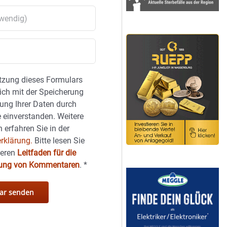
tzung dieses Formulars
sich mit der Speicherung
ung Ihrer Daten durch
 einverstanden. Weitere
 erfahren Sie in der
rklärung.
Bitte lesen Sie
seren
Leitfaden für die
hung von Kommentaren
.
*